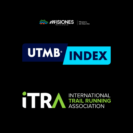
Misiones Trail de la Selva
Misiones Trail de la Selva es una emocionante carrera de trail running en el corazón de la selva misionera, Argentina. Corre entre paisajes exuberantes y desafía tus límites en una experiencia única de aventura y naturaleza