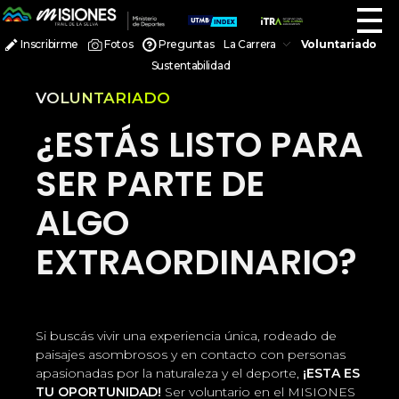
Misiones Trail de la Selva
Misiones Trail de la Selva es una emocionante carrera de trail running en el corazón de la selva misionera, Argentina. Corre entre paisajes exuberantes y desafía tus límites en una experiencia única de aventura y naturaleza
Inscribirme
Fotos
Preguntas
La Carrera
Voluntariado
Sustentabilidad
VOLUNTARIADO
¿ESTÁS LISTO PARA
SER PARTE DE
ALGO
EXTRAORDINARIO?
Si buscás vivir una experiencia única, rodeado de
paisajes asombrosos y en contacto con personas
apasionadas por la naturaleza y el deporte,
¡ESTA ES
TU OPORTUNIDAD!
Ser voluntario en el MISIONES